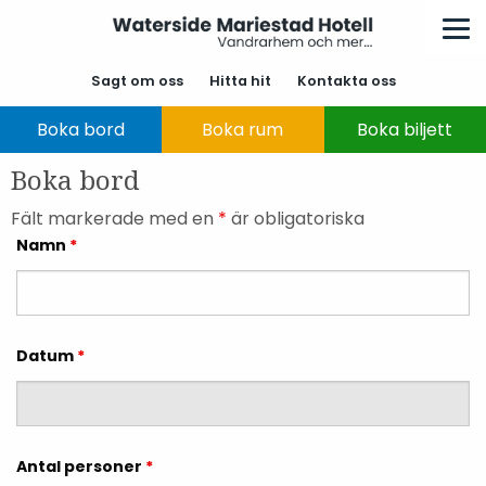
Sagt om oss
Hitta hit
Kontakta oss
Boka bord
Boka rum
Boka biljett
Boka bord
Fält markerade med en
*
är obligatoriska
Namn
*
Datum
*
Antal personer
*