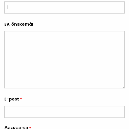
Ev. önskemål
E-post
*
Önskad tid
*